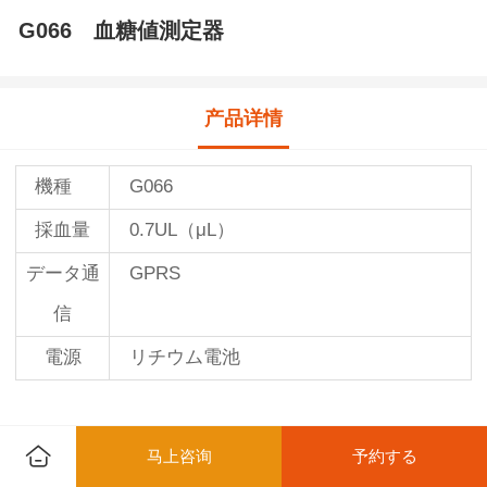
G066 血糖値測定器
产品详情
機種
G066
採血量
0.7UL（μL）
データ通
GPRS
信
電源
リチウム電池
马上咨询
予約する