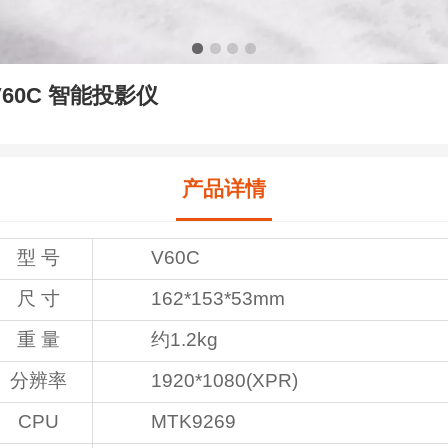
V60C 智能投影仪
产品详情
型 号
V60C
尺 寸
162*153*53mm
重 量
约1.2kg
分辨率
1920*1080(XPR)
CPU
MTK9269