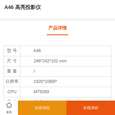
A46 高亮投影仪
产品详情
型 号
A46
尺 寸
248*242*102 mm
重 量
/
分辨率
1920*1080P
CPU
MT9269
系 统
安卓9.0
在线询价
在线询价
GPU
Arm Mali-G31 MP2
首页